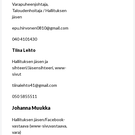
Varapuheenjohtaja,
Taloudenhoitaja / Hallituksen
jäsen
epu.hirvonen0810@gmail.com
040 4101430
Tiina Lehto
Hallituksen jäsen ja
sihteeri/Jäsensihteeri, www-
sivut
tiinalehto41@gmail.com
050 5855511
Johanna Muukka
Hallituksen jäsen/Facebook-
vastaava (www-sivuvastaava,
vara)