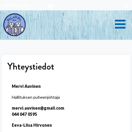
Skip
SUOMEN LATU
to
content
Yhteystiedot
Mervi Auvinen
Hallituksen puheenjohtaja
mervi.auvinen@gmail.com
044 047 0595
Eeva-Liisa Hirvonen